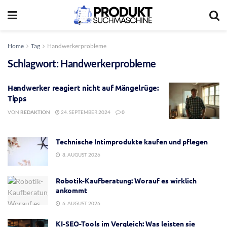
Home
Tag
Handwerkerprobleme
Schlagwort:
Handwerkerprobleme
Handwerker reagiert nicht auf Mängelrüge:
Tipps
VON
REDAKTION
24. SEPTEMBER 2024
0
Technische Intimprodukte kaufen und pflegen
8. AUGUST 2026
Robotik-Kaufberatung: Worauf es wirklich
ankommt
6. AUGUST 2026
KI-SEO-Tools im Vergleich: Was leisten sie