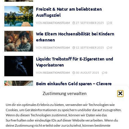
Freizeit & Natur am beliebtesten
Ausflugsziel
VON
REDAKTIONSTEAM
27. SEPTEMBER 2025
0
Wie Eltern Hochsensibilität bei Kindern
erkennen
VON
REDAKTIONSTEAM
12. SEPTEMBER 2025
0
Liquids: Treibstoff für E-Zigaretten und
Vaporisatoren
VON
REDAKTIONSTEAM
30. AUGUST 2025
0
Beim einkaufen Geld sparen – Clevere
Spartipps
Zustimmung verwalten
VON
REDAKTIONSTEAM
28. JULI 2025
0
Um dir ein optimales Erlebnis zu bieten, verwenden wir Technologien wie
Cookies, um Geräteinformationen zu speichern und/oder darauf zuzugreifen.
Wenn du diesen Technologien zustimmst, können wir Daten wie das
Surfverhalten oder eindeutige IDs auf dieser Website verarbeiten. Wenn du
deine Zustimmung nicht erteilst oder zurückziehst, können bestimmte