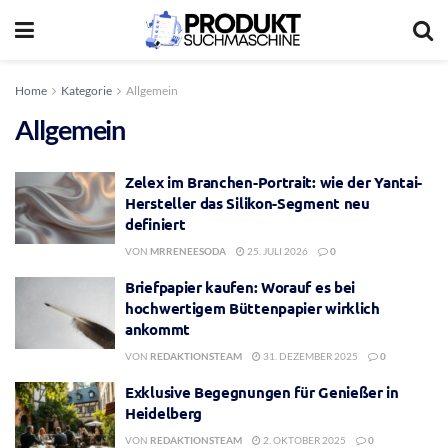
Home
Kategorie
Allgemein
Allgemein
Zelex im Branchen-Portrait: wie der Yantai-
Hersteller das Silikon-Segment neu
definiert
VON
MRRENEESODA
25. JULI 2026
0
Briefpapier kaufen: Worauf es bei
hochwertigem Büttenpapier wirklich
ankommt
VON
REDAKTIONSTEAM
31. DEZEMBER 2025
0
Exklusive Begegnungen für Genießer in
Heidelberg
VON
REDAKTIONSTEAM
2. OKTOBER 2025
0