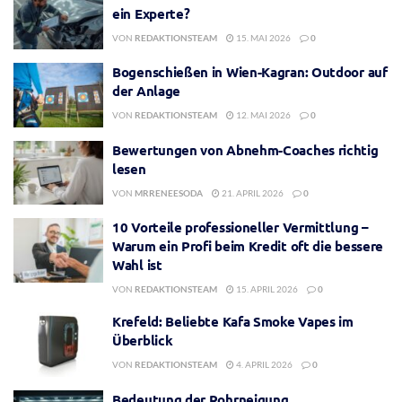
ein Experte?
VON
REDAKTIONSTEAM
15. MAI 2026
0
Bogenschießen in Wien-Kagran: Outdoor auf
der Anlage
VON
REDAKTIONSTEAM
12. MAI 2026
0
Bewertungen von Abnehm-Coaches richtig
lesen
VON
MRRENEESODA
21. APRIL 2026
0
10 Vorteile professioneller Vermittlung –
Warum ein Profi beim Kredit oft die bessere
Wahl ist
VON
REDAKTIONSTEAM
15. APRIL 2026
0
Krefeld: Beliebte Kafa Smoke Vapes im
Überblick
VON
REDAKTIONSTEAM
4. APRIL 2026
0
Bedeutung der Rohrneigung