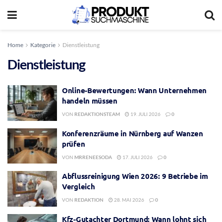
Home
Kategorie
Dienstleistung
Dienstleistung
Online-Bewertungen: Wann Unternehmen
handeln müssen
VON
REDAKTIONSTEAM
19. JULI 2026
0
Konferenzräume in Nürnberg auf Wanzen
prüfen
VON
MRRENEESODA
17. JULI 2026
0
Abflussreinigung Wien 2026: 9 Betriebe im
Vergleich
VON
REDAKTION
28. MAI 2026
0
Kfz-Gutachter Dortmund: Wann lohnt sich