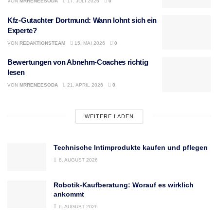
VON
MRRENEESODA
17. JULI 2026
0
Kfz-Gutachter Dortmund: Wann lohnt sich ein
Experte?
VON
REDAKTIONSTEAM
15. MAI 2026
0
Bewertungen von Abnehm-Coaches richtig
lesen
VON
MRRENEESODA
21. APRIL 2026
0
WEITERE LADEN
Technische Intimprodukte kaufen und pflegen
8. AUGUST 2026
Robotik-Kaufberatung: Worauf es wirklich
ankommt
6. AUGUST 2026