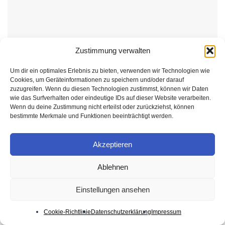
Zustimmung verwalten
Um dir ein optimales Erlebnis zu bieten, verwenden wir Technologien wie
Cookies, um Geräteinformationen zu speichern und/oder darauf
KAUFRATGEBER
zuzugreifen. Wenn du diesen Technologien zustimmst, können wir Daten
wie das Surfverhalten oder eindeutige IDs auf dieser Website verarbeiten.
Robotik-Kaufberatung: Worauf es wirklich
Wenn du deine Zustimmung nicht erteilst oder zurückziehst, können
ankommt
bestimmte Merkmale und Funktionen beeinträchtigt werden.
6. AUGUST 2026
Akzeptieren
Ablehnen
Einstellungen ansehen
Cookie-Richtlinie
Datenschutzerklärung
Impressum