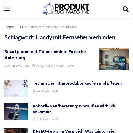
Home
Tag
Handy mit Fernseher verbinden
Schlagwort:
Handy mit Fernseher verbinden
Smartphone mit TV verbinden: Einfache
Anleitung
VON
REDAKTION
24. SEPTEMBER 2024
0
Technische Intimprodukte kaufen und pflegen
8. AUGUST 2026
Robotik-Kaufberatung: Worauf es wirklich
ankommt
6. AUGUST 2026
KI-SEO-Tools im Vergleich: Was leisten sie