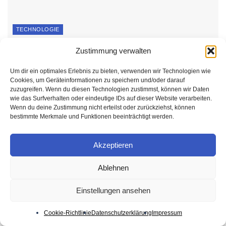
TECHNOLOGIE
KI-SEO-Tools im Vergleich: Was leisten sie
Zustimmung verwalten
wirklich?
Um dir ein optimales Erlebnis zu bieten, verwenden wir Technologien wie
4. AUGUST 2026
Cookies, um Geräteinformationen zu speichern und/oder darauf
zuzugreifen. Wenn du diesen Technologien zustimmst, können wir Daten
wie das Surfverhalten oder eindeutige IDs auf dieser Website verarbeiten.
Wenn du deine Zustimmung nicht erteilst oder zurückziehst, können
bestimmte Merkmale und Funktionen beeinträchtigt werden.
Akzeptieren
Ablehnen
Einstellungen ansehen
Cookie-Richtlinie
Datenschutzerklärung
Impressum