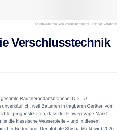
SteamClick 360: Wie Verschlusstechnik Shishas verändert
ie Verschlusstechnik
ie gesamte Raucherbedarfsbranche: Die EU-
unverkäuflich, weil Batterien in tragbaren Geräten vom
hter prognostizieren, dass der Einweg-Vape-Markt
r ist die klassische Wasserpfeife – und in diesem
gischer Bedeutung. Der globale Shisha-Markt wird 2026