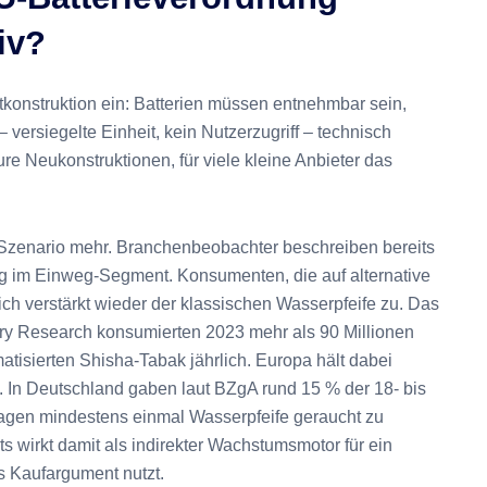
iv?
ktkonstruktion ein: Batterien müssen entnehmbar sein,
ersiegelte Einheit, kein Nutzerzugriff – technisch
ure Neukonstruktionen, für viele kleine Anbieter das
s Szenario mehr. Branchenbeobachter beschreiben bereits
ng im Einweg-Segment. Konsumenten, die auf alternative
h verstärkt wieder der klassischen Wasserpfeife zu. Das
ustry Research konsumierten 2023 mehr als 90 Millionen
atisierten Shisha-Tabak jährlich. Europa hält dabei
 In Deutschland gaben laut BZgA rund 15 % der 18- bis
Tagen mindestens einmal Wasserpfeife geraucht zu
 wirkt damit als indirekter Wachstumsmotor für ein
s Kaufargument nutzt.