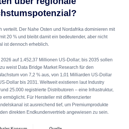
en über regionale
hstumspotenzial?
h verteilt. Der Nahe Osten und Nordafrika dominieren mit
it 20 % und bleibt damit ein bedeutender, aber nicht
 ist dennoch erheblich.
 2026 auf 1.452,37 Millionen US-Dollar; bis 2035 sollen
dazu weist Data Bridge Market Research für den
Wachstum von 7,2 % aus, von 1,01 Milliarden US-Dollar
US-Dollar bis 2031. Weltweit existieren laut Industry
 25.000 registrierte Distributoren – eine Infrastruktur,
rmöglicht. Für Hersteller mit differenzierter
andelskanal ist ausreichend tief, um Premiumprodukte
uf den direkten Endkundenvertrieb angewiesen zu sein.
obaler Konsum
Quelle