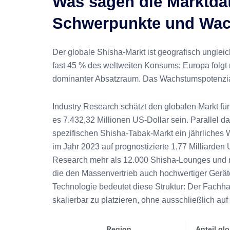
Was sagen die Marktdat
Schwerpunkte und Wac
Der globale Shisha-Markt ist geografisch ungleic
fast 45 % des weltweiten Konsums; Europa folgt m
dominanter Absatzraum. Das Wachstumspotenzial
Industry Research schätzt den globalen Markt für
es 7.432,32 Millionen US-Dollar sein. Parallel 
spezifischen Shisha-Tabak-Markt ein jährliches 
im Jahr 2023 auf prognostizierte 1,77 Milliarden 
Research mehr als 12.000 Shisha-Lounges und rund
die den Massenvertrieb auch hochwertiger Geräte e
Technologie bedeutet diese Struktur: Der Fachh
skalierbar zu platzieren, ohne ausschließlich a
Region
Anteil gl