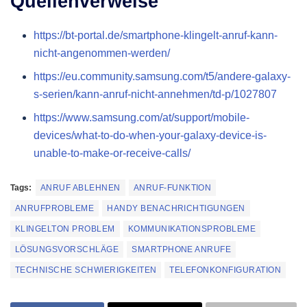
Quellenverweise
https://bt-portal.de/smartphone-klingelt-anruf-kann-
nicht-angenommen-werden/
https://eu.community.samsung.com/t5/andere-galaxy-
s-serien/kann-anruf-nicht-annehmen/td-p/1027807
https://www.samsung.com/at/support/mobile-
devices/what-to-do-when-your-galaxy-device-is-
unable-to-make-or-receive-calls/
Tags:
ANRUF ABLEHNEN
ANRUF-FUNKTION
ANRUFPROBLEME
HANDY BENACHRICHTIGUNGEN
KLINGELTON PROBLEM
KOMMUNIKATIONSPROBLEME
LÖSUNGSVORSCHLÄGE
SMARTPHONE ANRUFE
TECHNISCHE SCHWIERIGKEITEN
TELEFONKONFIGURATION