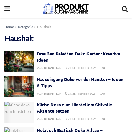
Home
Kategorie
Haushalt
Haushalt
Draußen Paletten Deko Garten: Kreative
Ideen
VON
REDAKTION
24. SEPTEMBER 2024
0
Hauseingang Deko vor der Haustür – Ideen
& Tipps
VON
REDAKTION
24. SEPTEMBER 2024
0
Küche Deko zum Hinstellen: Stilvolle
Akzente setzen
VON
REDAKTION
24. SEPTEMBER 2024
0
Holztisch Esstisch Deko Alltag –