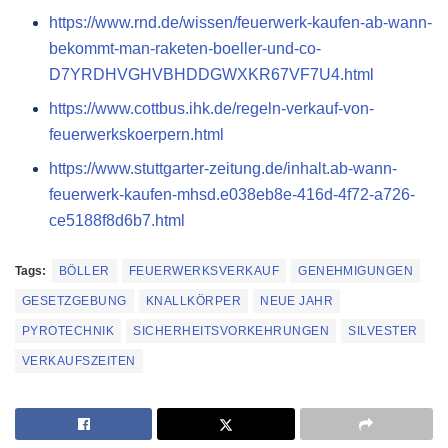
https://www.rnd.de/wissen/feuerwerk-kaufen-ab-wann-
bekommt-man-raketen-boeller-und-co-
D7YRDHVGHVBHDDGWXKR67VF7U4.html
https://www.cottbus.ihk.de/regeln-verkauf-von-
feuerwerkskoerpern.html
https://www.stuttgarter-zeitung.de/inhalt.ab-wann-
feuerwerk-kaufen-mhsd.e038eb8e-416d-4f72-a726-
ce5188f8d6b7.html
Tags:
BÖLLER
FEUERWERKSVERKAUF
GENEHMIGUNGEN
GESETZGEBUNG
KNALLKÖRPER
NEUE JAHR
PYROTECHNIK
SICHERHEITSVORKEHRUNGEN
SILVESTER
VERKAUFSZEITEN